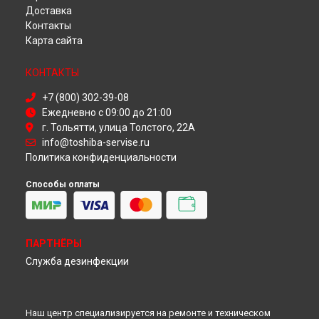
Ремонт телевизора 49L3763 Toshiba в
Красноярске
Доставка
Ремонт телевизора 49L3763 Toshiba в
Перми
Контакты
Ремонт телевизора 49L3763 Toshiba в
Ульяновске
Карта сайта
Ремонт телевизора 49L3763 Toshiba в
Кирове
Ремонт телевизора 49L3763 Toshiba в
Москве
КОНТАКТЫ
Ремонт телевизора 49L3763 Toshiba в
Санкт-Петербурге
+7 (800) 302-39-08
Ежедневно с 09:00 до 21:00
г. Тольятти, улица Толстого, 22А
info@toshiba-servise.ru
Политика конфиденциальности
Способы оплаты
ПАРТНЁРЫ
Служба дезинфекции
Наш центр специализируется на ремонте и техническом