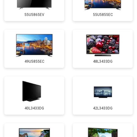
55U5865EV
55U5855EC
49U5855EC
48L3433DG
40L3433DG
42L3433DG