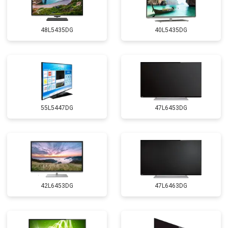
48L5435DG
40L5435DG
55L5447DG
47L6453DG
42L6453DG
47L6463DG