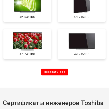
42L6463DG
55L7453DG
47L7453DG
42L7453DG
Сертификаты инженеров Toshiba