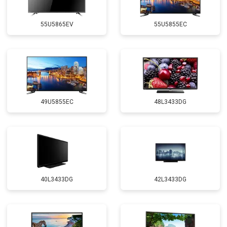
55U5865EV
55U5855EC
49U5855EC
48L3433DG
40L3433DG
42L3433DG