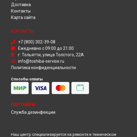
Ремонт телевизора 43L3763 Toshiba в
Красноярске
Доставка
Ремонт телевизора 43L3763 Toshiba в
Перми
Контакты
Ремонт телевизора 43L3763 Toshiba в
Ульяновске
Карта сайта
Ремонт телевизора 43L3763 Toshiba в
Кирове
Ремонт телевизора 43L3763 Toshiba в
Москве
КОНТАКТЫ
Ремонт телевизора 43L3763 Toshiba в
Санкт-Петербурге
+7 (800) 302-39-08
Ежедневно с 09:00 до 21:00
г. Тольятти, улица Толстого, 22А
info@toshiba-servise.ru
Политика конфиденциальности
Способы оплаты
ПАРТНЁРЫ
Служба дезинфекции
Наш центр специализируется на ремонте и техническом