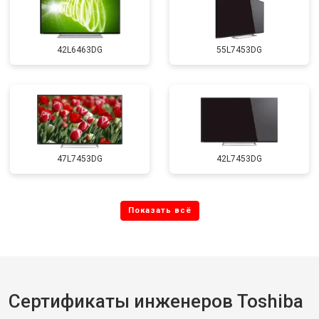
42L6463DG
55L7453DG
47L7453DG
42L7453DG
Сертификаты инженеров Toshiba