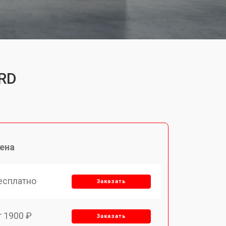
 RD
ена
есплатно
Заказать
т 1900 ₽
Заказать