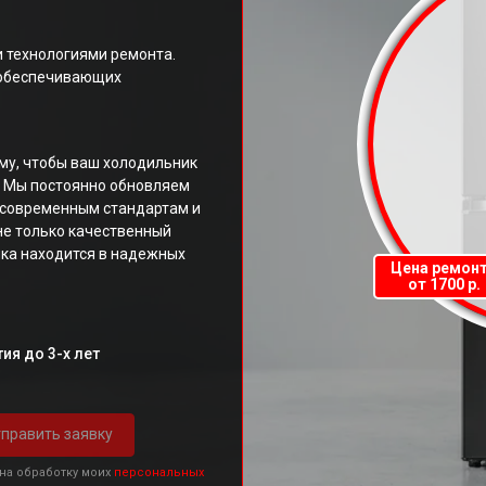
 технологиями ремонта.
 обеспечивающих
му, чтобы ваш холодильник
. Мы постоянно обновляем
ь современным стандартам и
не только качественный
ника находится в надежных
Цена ремон
от 1700 р.
ия до 3-х лет
править заявку
 на обработку моих
персональных