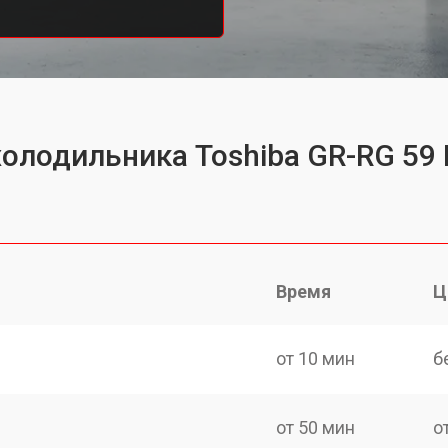
холодильника Toshiba GR-RG 59
Время
Ц
от 10 мин
б
от 50 мин
о