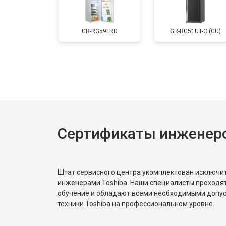
Замена мотор-компрессора
GR-RG59FRD
GR-RG51UT-C (GU)
Замена нагревателя испарителя
Замена нагревателя оттайки
Сертификаты инженеро
Замена реле
Устранение утечки хладагента
Штат сервисного центра укомплектован исключ
инженерами Toshiba. Наши специалисты проходя
обучение и обладают всеми необходимыми допу
техники Toshiba на профессиональном уровне.