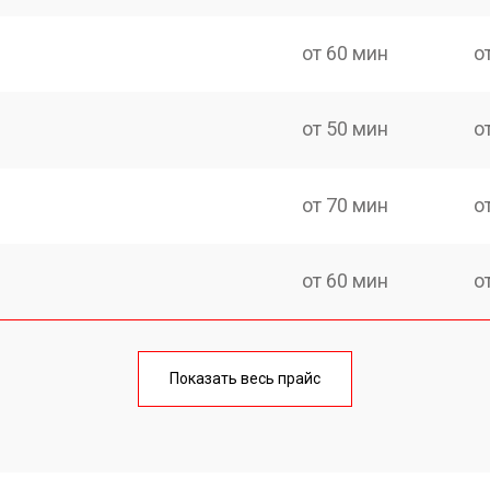
от 60 мин
о
от 50 мин
о
от 70 мин
о
от 60 мин
о
еления
от 60 мин
о
Показать весь прайс
от 50 мин
о