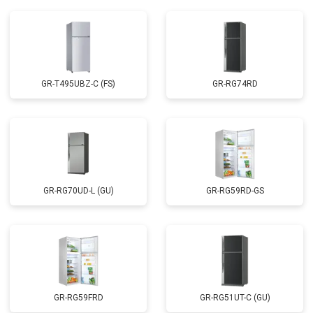
GR-T495UBZ-C (FS)
GR-RG74RD
GR-RG70UD-L (GU)
GR-RG59RD-GS
GR-RG59FRD
GR-RG51UT-C (GU)