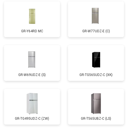
GR-Y64RD MC
GR-W77UDZ-E (C)
GR-W69UDZ-E (S)
GR-TG565UDZ-C (XK)
GR-TG495UDZ-C (ZW)
GR-T565UBZ-C (LS)